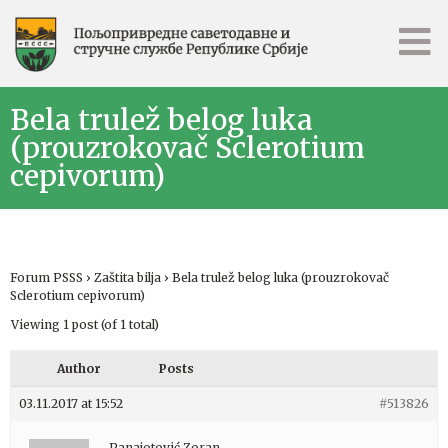
Bela trulež belog luka
(prouzrokovač Sclerotium
cepivorum)
Forum PSSS
›
Zaštita bilja
›
Bela trulež belog luka (prouzrokovač
Sclerotium cepivorum)
Viewing 1 post (of 1 total)
Author
Posts
03.11.2017 at 15:52
#513826
Panajotović Zoran