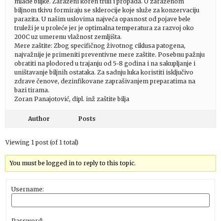
mlade biljke. Zaraženi koren truli i propada. U zaraženom
biljnom tkivu formiraju se sklerocije koje služe za konzervaciju
parazita. U našim uslovima najveća opasnost od pojave bele
truleži je u proleće jer je optimalna temperatura za razvoj oko
200C uz umerenu vlažnost zemljišta.
Mere zaštite: Zbog specifičnog životnog ciklusa patogena,
najvažnije je primeniti preventivne mere zaštite. Posebnu pažnju
obratiti na plodored u trajanju od 5-8 godina i na sakupljanje i
uništavanje biljnih ostataka. Za sadnju luka koristiti isključivo
zdrave čenove, dezinfikovane zaprašivanjem preparatima na
bazi tirama.
Zoran Panajotović, dipl. inž zaštite bilja
Author
Posts
Viewing 1 post (of 1 total)
You must be logged in to reply to this topic.
Username:
Password: