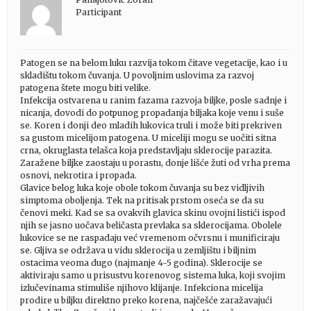
Participant
Patogen se na belom luku razvija tokom čitave vegetacije, kao i u
skladištu tokom čuvanja. U povoljnim uslovima za razvoj
patogena štete mogu biti velike.
Infekcija ostvarena u ranim fazama razvoja biljke, posle sadnje i
nicanja, dovodi do potpunog propadanja biljaka koje venu i suše
se. Koren i donji deo mladih lukovica truli i može biti prekriven
sa gustom micelijom patogena. U miceliji mogu se uočiti sitna
crna, okruglasta telašca koja predstavljaju sklerocije parazita.
Zaražene biljke zaostaju u porastu, donje lišće žuti od vrha prema
osnovi, nekrotira i propada.
Glavice belog luka koje obole tokom čuvanja su bez vidljivih
simptoma oboljenja. Tek na pritisak prstom oseća se da su
čenovi meki. Kad se sa ovakvih glavica skinu ovojni listići ispod
njih se jasno uočava beličasta prevlaka sa sklerocijama. Obolele
lukovice se ne raspadaju već vremenom očvrsnu i munificiraju
se. Gljiva se održava u vidu sklerocija u zemljištu i biljnim
ostacima veoma dugo (najmanje 4-5 godina). Sklerocije se
aktiviraju samo u prisustvu korenovog sistema luka, koji svojim
izlučevinama stimuliše njihovo klijanje. Infekciona micelija
prodire u biljku direktno preko korena, najčešće zaražavajući