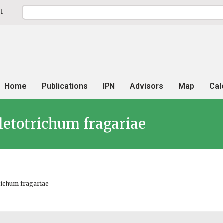
t
Home
Publications
IPN
Advisors
Map
Cal
letotrichum fragariae
richum fragariae