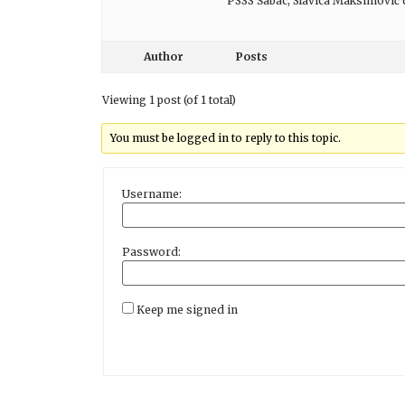
PSSS Šabac, Slavica Maksimović dip
Author
Posts
Viewing 1 post (of 1 total)
You must be logged in to reply to this topic.
Username:
Password:
Keep me signed in