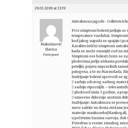
29.03.2018 at 13:39
Antraknoza jagode- Colletotrich
Prvi simptomi bolesti javljaju se
temperature vazduha). Simptomi n
kod jakog napada se spajaju i pra
Maksimović
Karakteristični simptomi antrakn
Slavica
kada se može smanjiti rod na 
Participant
Simptomi ove bolesti često se zam
plodovima javlja sivkasta prevlak
peteljki, pojavu nepravilnih tamn
patogena, a to su Marmolada, Els
Suzbijanje bolesti sprovodi se 
 sadnju zdravog sadnog materij
 sadnju otpornijih – tolerantni
 plodored (min 3 godine, a prep
 umereno đubrenje azotnim đub
Suzbijanje: Antraknoza se prenos
mere zaštite su dosta otežane je
materije mankozeba(Mankogal), ka
u početnim fazama razvoja, dok 
Potrebno u vreme zimskog mirova