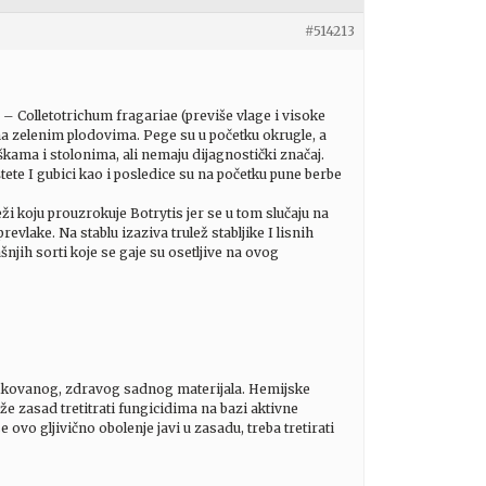
#514213
e – Colletotrichum fragariae (previše vlage i visoke
 na zelenim plodovima. Pege su u početku okrugle, a
škama i stolonima, ali nemaju dijagnostički značaj.
te I gubici kao i posledice su na početku pune berbe
ži koju prouzrokuje Botrytis jer se u tom slučaju na
lake. Na stablu izaziva trulež stabljike I lisnih
njih sorti koje se gaje su osetljive na ovog
ifikovanog, zdravog sadnog materijala. Hemijske
že zasad tretitrati fungicidima na bazi aktivne
vo gljivično obolenje javi u zasadu, treba tretirati