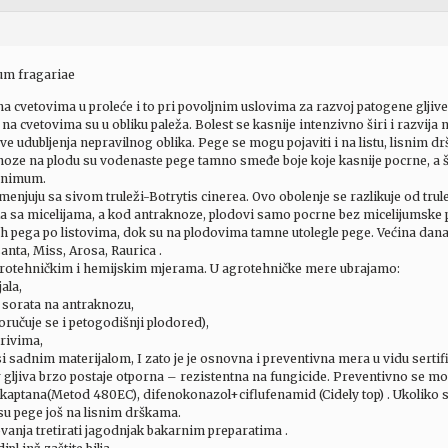
um fragariae
 na cvetovima u proleće i to pri povoljnim uslovima za razvoj patogene gljiv
a cvetovima su u obliku paleža. Bolest se kasnije intenzivno širi i razvija
ve udubljenja nepravilnog oblika. Pege se mogu pojaviti i na listu, lisnim dr
oze na plodu su vodenaste pege tamno smeđe boje koje kasnije pocrne, a šte
minimum.
enjuju sa sivom truleži-Botrytis cinerea. Ovo obolenje se razlikuje od trule
a sa micelijama, a kod antraknoze, plodovi samo pocrne bez micelijumske prev
ih pega po listovima, dok su na plodovima tamne utolegle pege. Većina današ
anta, Miss, Arosa, Raurica .
agrotehničkim i hemijskim mjerama. U agrotehničke mere ubrajamo:
ala,
h sorata na antraknozu,
oručuje se i petogodišnji plodored),
rivima,
i sadnim materijalom, I zato je je osnovna i preventivna mera u vidu sert
r gljiva brzo postaje otporna – rezistentna na fungicide. Preventivno se mo
ptana(Metod 480EC), difenokonazol+ciflufenamid (Cidely top) . Ukoliko se o
su pege još na lisnim drškama.
nja tretirati jagodnjak bakarnim preparatima .