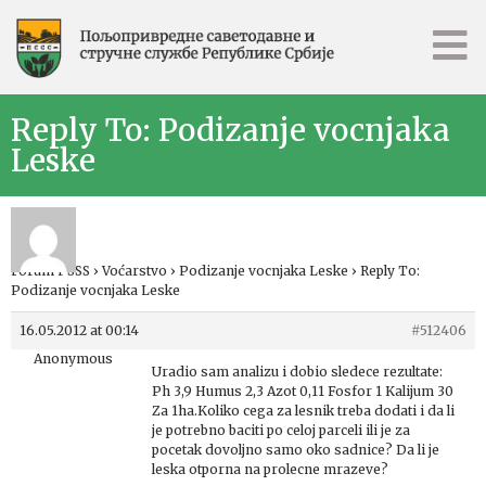
Reply To: Podizanje vocnjaka
Leske
Forum PSSS
›
Voćarstvo
›
Podizanje vocnjaka Leske
›
Reply To:
Podizanje vocnjaka Leske
16.05.2012 at 00:14
#512406
Anonymous
Uradio sam analizu i dobio sledece rezultate:
Ph 3,9 Humus 2,3 Azot 0,11 Fosfor 1 Kalijum 30
Za 1ha.Koliko cega za lesnik treba dodati i da li
je potrebno baciti po celoj parceli ili je za
pocetak dovoljno samo oko sadnice? Da li je
leska otporna na prolecne mrazeve?