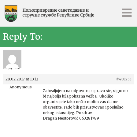
Reply To:
Reply To:
28.02.2017 at 13:12
#481753
Anonymous
Zahvaljujem na odgovoru, u pravu ste, sigurno
bi najbolja bila pokazna vežba . Ukoliko
organizujete tako nešto molim vas da me
obavestite, rado bih prisustvovao i poslušao
nekog iskusnijeg. Pozdrav
Dragan Nestorović 063281789