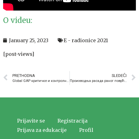
O videu:
January 25, 2023
E - radionice 2021
[post-views]
PRETHODNA
SLEDEĆI
Global GAP критичке и контролне тачке – Тања Петровић, ПССС Ниш
Производња расада раног поврћа у пластеницима – Јелена Стојиљковић, ПССС Лесковац
Prijavite se
Registracija
Prijava za edukacije
Profil