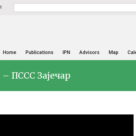
t
Home
Publications
IPN
Advisors
Map
Cal
 – ПССС Зајечар