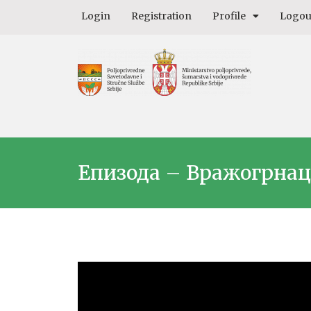
Login
Registration
Profile
Logou
Епизода – Вражогрнац