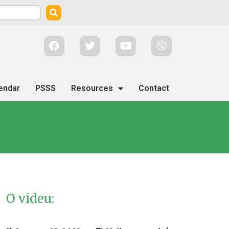
endar
PSSS
Resources
Contact
O videu: