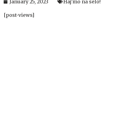
January 25, 2023
Haj'mo na selo!
[post-views]