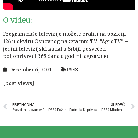
O videu:
Program naše televizije možete pratiti na poziciji
126 u okviru Osnovnog paketa mts TV! “AgroTV” –
jedini televizijski kanal u Srbiji posvećen
poljoprivredi 365 dana u godini. agrotv.net
December 6, 2021
PSSS
[post-views]
PRETHODNA
SLEDEĆI
Zvezdana Jovanović – PSSS Požarevac – Proizvodnja cveca u Porodinu – U nasem ataru 681
Radmila Koprivica – PSSS Mladenovac – Reč struke ep. 74 02.05.2017.