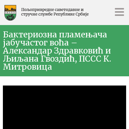
Бактериозна пламењача
јабучастог воћа –
Александар Здравковић и
Љиљана Гвоздић, ПССС К.
Митровица