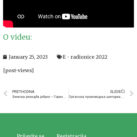
O videu:
January 25, 2023
E - radionice 2022
[post-views]
PRETHODNA
SLEDEĆI
Зимска резидба јабуке – Горан Ђорђевић, ПССС Смедерево
Органска производња шипурка – Бојан Стевић, ПССС Пожаревац
Prijavite se
Registracija