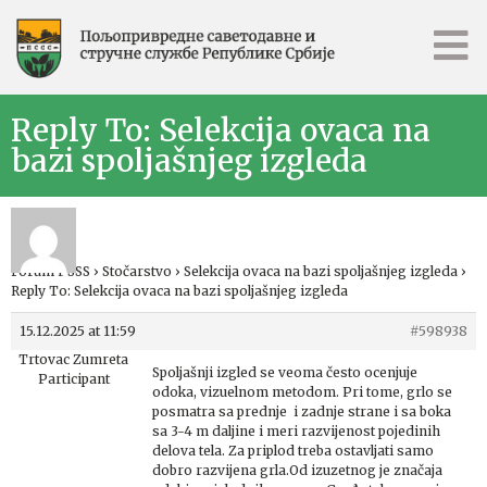
Reply To: Selekcija ovaca na
bazi spoljašnjeg izgleda
Forum PSSS
›
Stočarstvo
›
Selekcija ovaca na bazi spoljašnjeg izgleda
›
Reply To: Selekcija ovaca na bazi spoljašnjeg izgleda
15.12.2025 at 11:59
#598938
Trtovac Zumreta
Spoljašnji izgled se veoma često ocenjuje
Participant
odoka, vizuelnom metodom. Pri tome, grlo se
posmatra sa prednje i zadnje strane i sa boka
sa 3-4 m daljine i meri razvijenost pojedinih
delova tela. Za priplod treba ostavljati samo
dobro razvijena grla.Od izuzetnog je značaja