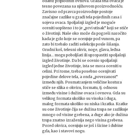
odabir priplodnih ovnova. Građa tela ovaca je
tesno povezana sa njihovom proizvodnošću.
Zavisno od pravca proizvodnje postoje
značajne razlike u građi tela pojedinih rasa i
sojeva ovaca. Spoljašnji izgled je moguće
oceniti uopšteno i to je „prvi utisak“ koji se stiče
o životinji. Naše oko može da pogreši naročito
kada je grlo koje se ocenjuje pod vunom, pa
zato bi trebalo raditi selekciju posle šišanja.
Grudni koš, telesni okvir, noge, glava, leđna
linija… mogu poboljšati ili upropastiti spoljašnji
izgled životinje. Da bi se ocenio spoljašnji
izgled jedne životinje, ista se mora oceniti u
celini. Pri tome, treba posebno ocenjivati
pojedine delove tela, a onda „povezanost“
između njih. Posmatranjem veličine kostura
stiče se slika o okviru, formatu, tj. odnosu
između visine i dužine ovaca i ovnova. Grla su
velikog formata ukoliko su visoka i duga,
malog formata ukoliko su niska i kratka. Kratke
su one životinje čija se dužina trupa ne razlikuje
mnogo od visine grebena, a duge ako je dužina
trupa znatno izraženija nego visina grebena.
Pored okvira, ocenjuju se još i širine i dubine
grla, kao i stavovi nogu.