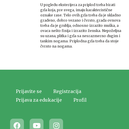
U pogledu eksterijera za priplod treba birati
grla koja, pre svega, imaju karakteristične
oznake rase. Telo ovih grla treba da je skladno
građeno, dobro vezano i čvrsto, građa ovnova
treba da je grublja, odnosno izrazito muška, a
ovaca nešto finija i izrazito ženska. Nepoželjna
su uzana, plitka i grla sa nesrazmerno dugim i
tankim nogama. Priplodna grla treba da stoje
čvrsto na nogama.
Prijavite se
Registracija
Prijava za edukacije
Profil