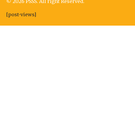
© 2026 PSSS. All right Reserved.
[post-views]